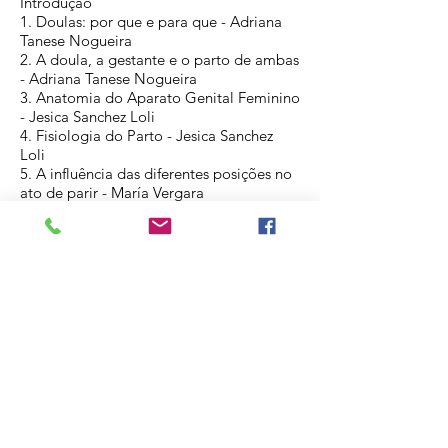
Introdução
1. Doulas: por que e para que - Adriana
Tanese Nogueira
2. A doula, a gestante e o parto de ambas
- Adriana Tanese Nogueira
3. Anatomia do Aparato Genital Feminino
- Jesica Sanchez Loli
4. Fisiologia do Parto - Jesica Sanchez
Loli
5. A influência das diferentes posições no
ato de parir - María Vergara
6. Técnicas de Relaxamento - Dilmara
Freire e Adriana Tanese Nogueira
7. Cuidados com o períneo - Adelise Noal
Monteiro
8. A dor no parto: métodos não
farmacológicos para seu alívio - Dilmara
Freire e Adriana Tanese Nogueira
9. Inteligência Emocional da Doula -
Adriana Tanese Nogueira
10. Espiritualidade e parto - Lucia
Caldeyro Stajano
11. O modelo obstétrico e as rotinas
hospitalares - Marisa Lilián Drexler