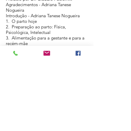
Agradecimentos - Adriana Tanese
Nogueira
Introdução - Adriana Tanese Nogueira
1. O parto hoje
2. Preparação ao parto: Física,
Psicológica, Intelectual
3. Alimentação para a gestante e para a
recém-mãe
4. Alterações físicas comuns durante a
gravidez
5. A busca pelo profissional humanizado
6. Os tipos de profissionais
7. Sexualidade e parto
8. Plano de parto: o que é, por que fazer,
como fazer
9. O parto
O que é e como funciona
Estágios do parto
O imediato pós-parto
10. Métodos naturais para o alívio da dor
11. As rotinas hospitalares e as
Recomendações da Organização Mundial
de Saúde (OMS)