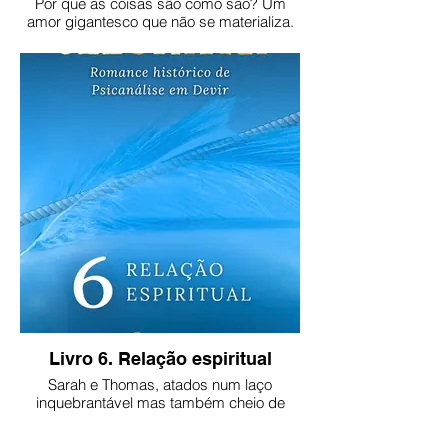
Por que as coisas são como são? Um
amor gigantesco que não se materializa.
Um desejo avassalador que vibra dia e
noite. Resolver significará descobrir
verdades e mais verdades.
Versão impressa:
https://clubedeautores.com.br/livro/o-
paradoxo-3
Livro 6. Relação espiritual
Sarah e Thomas, atados num laço
inquebrantável mas também cheio de
problemas desconhecidos aos dois,
iniciam uma relação espiritual e um novo