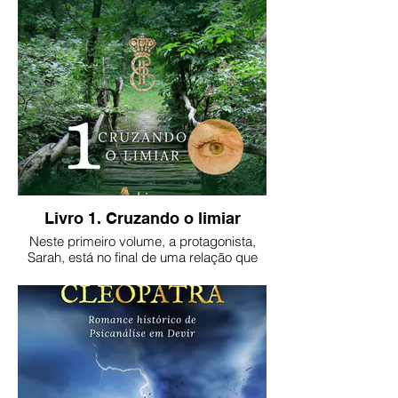
Livro 1. Cruzando o limiar
Neste primeiro volume, a protagonista,
Sarah, está no final de uma relação que
durou muitos anos e da qual precisa se
libertar. Assim fazendo, se descobre
Catarina II, imperatriz da Rússia.
Versão impressa do livro:
https://clubedeautores.com.br/livro/cruzando-
o-limiar
Par ao ebook, clique na imagem.