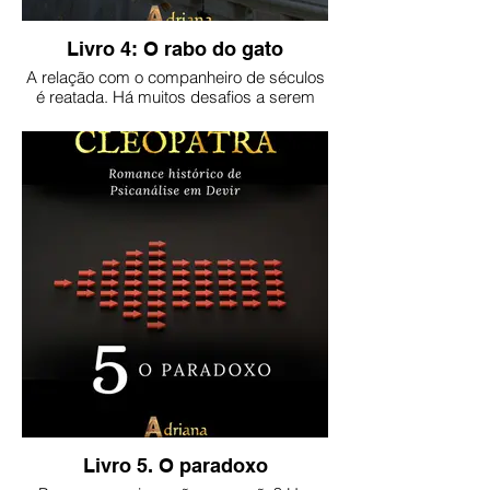
Livro 4: O rabo do gato
A relação com o companheiro de séculos
é reatada. Há muitos desafios a serem
enfrentados, inesperados e
incompreensíveis.
Versão impressa:
https://clubedeautores.com.br/livro/o-
rabo-do-gato
Livro 5. O paradoxo