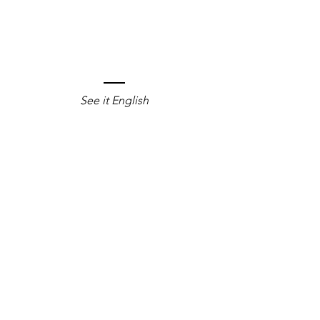
processo de decodificação surge.
Versão impressa:
https://clubedeautores.com.br/livro/relacao-
espiritual
See it English