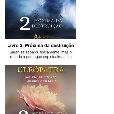
Livro 2. Próxima da destruição
Sarah se separou fisicamente, mas o
marido a persegue espiritualmente e
legalmente. Se inicia sua luta por
sobrevivência.
Versão impressa:
https://clubedeautores.com.br/livro/proxima-
da-destruicao
Para o ebook, clique na imagem.