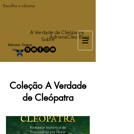
Escolha o idioma:
A Verdade de Cleópatra
AdrianaCleo Blog
Sobre
Adriana Tanese
Nogueira
Coleção A Verdade
de Cleópatra